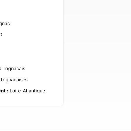
gnac
0
:
Trignacais
Trignacaises
nt :
Loire-Atlantique