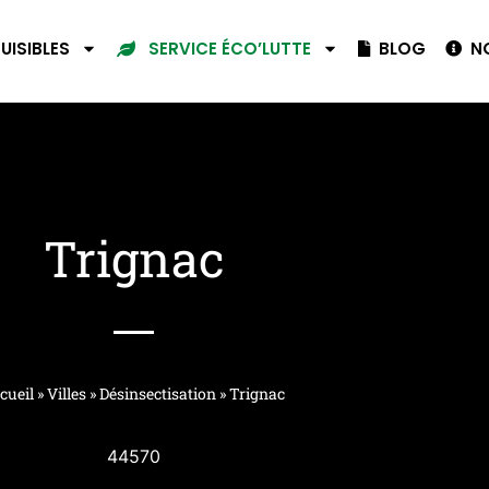
UISIBLES
BLOG
NO
SERVICE ÉCO’LUTTE
Trignac
cueil
»
Villes
»
Désinsectisation
»
Trignac
44570