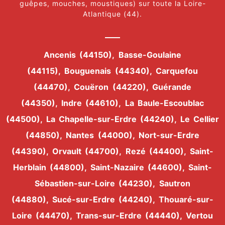
guêpes, mouches, moustiques) sur toute la Loire-
Atlantique (44).
Ancenis (44150),
Basse-Goulaine
(44115),
Bouguenais (44340),
Carquefou
(44470),
Couëron (44220),
Guérande
(44350),
Indre (44610),
La Baule-Escoublac
(44500),
La Chapelle-sur-Erdre (44240),
Le Cellier
(44850),
Nantes (44000),
Nort-sur-Erdre
(44390),
Orvault (44700),
Rezé (44400),
Saint-
Herblain (44800),
Saint-Nazaire (44600),
Saint-
Sébastien-sur-Loire (44230),
Sautron
(44880),
Sucé-sur-Erdre (44240),
Thouaré-sur-
Loire (44470),
Trans-sur-Erdre (44440),
Vertou