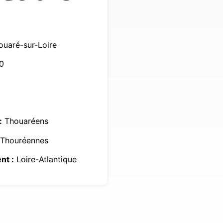
uaré-sur-Loire
0
:
Thouaréens
Thouréennes
nt :
Loire-Atlantique