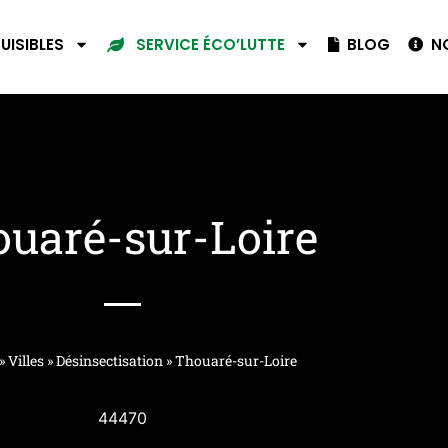
UISIBLES
BLOG
NO
SERVICE ÉCO’LUTTE
uaré-sur-Loire
»
Villes
»
Désinsectisation
»
Thouaré-sur-Loire
44470