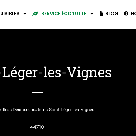
UISIBLES
BLOG
NO
SERVICE ÉCO’LUTTE
-Léger-les-Vignes
Villes
»
Désinsectisation
»
Saint-Léger-les-Vignes
44710