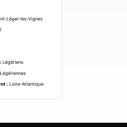
nt-Léger-les-Vignes
0
:
Légériens
Légériennes
nt :
Loire-Atlantique