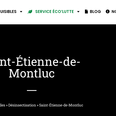
UISIBLES
BLOG
NO
SERVICE ÉCO’LUTTE
nt-Étienne-de-
Montluc
lles
»
Désinsectisation
»
Saint-Étienne-de-Montluc