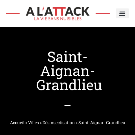
SERVICE ÉCO’
TYPE DE N
NOTRE HI
Saint-
Aignan-
Grandlieu
Accueil
»
Villes
»
Désinsectisation
»
Saint-Aignan-Grandlieu