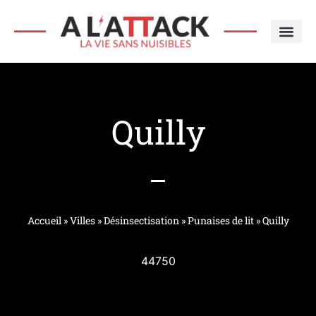
SERVICE ÉCO’
TYPE DE N
NOTRE HI
Quilly
Accueil
»
Villes
»
Désinsectisation
»
Punaises de lit
»
Quilly
44750